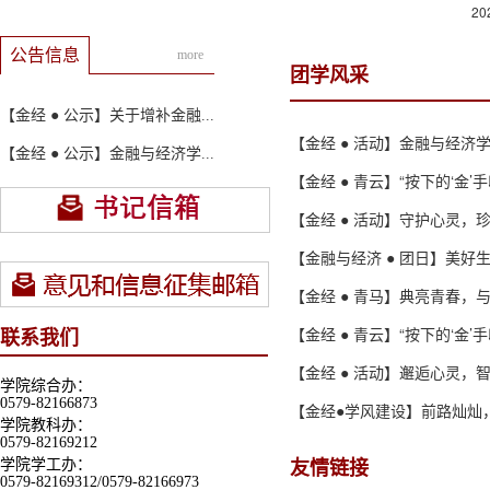
20
公告信息
more
团学风采
【金经 ● 公示】关于增补金融...
【金经 ● 活动】金融与经济学院
【金经 ● 公示】金融与经济学...
【金经 ● 青云】“按下的‘金’手印
【金经 ● 活动】守护心灵，
【金融与经济 ● 团日】美好生活
【金经 ● 青马】典亮青春，
【金经 ● 青云】“按下的‘金’手印
联系我们
【金经 ● 活动】邂逅心灵，
学院综合办：
0579-82166873
【金经●学风建设】前路灿灿，步履
学院教科办：
0579-82169212
友情链接
学院学工办：
0579-82169312/0579-82166973